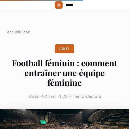
Accueil
›
Foot
FOOT
Football féminin : comment
entraîner une équipe
féminine
Owen
•
22 avril 2025
•
7 min de lecture