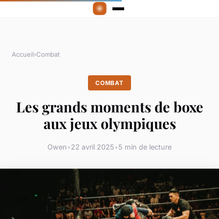
Accueil
›
Combat
COMBAT
Les grands moments de boxe
aux jeux olympiques
Owen
•
22 avril 2025
•
5 min de lecture